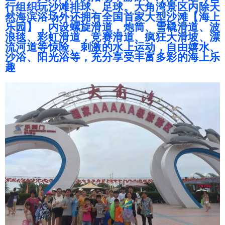
行组织玩沙滩排球、足球。大角湾景区内除天
然海滨浴场外还拥有全国首家大型
沙滩【海上
乐园】，内设螺旋滑道，炮筒、雪橇滑道、
波
浪毯、彩虹滑道，竞赛滑道、疯狂大滑坡、漂
流河道等惊险、刺激的水上运动，自由嬉水、
沙浴、阳光浴等，充分享受丰富多彩的海上乐
趣