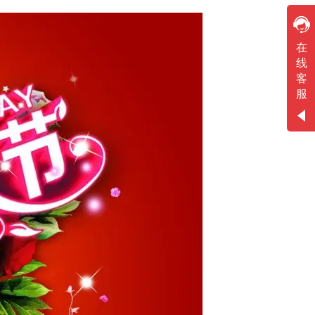
在线客服
在
在线客服
线
客
服
联系方式
服务热线：
13922176157
服务热线：
020-87233235