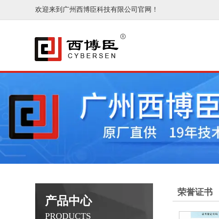
欢迎来到广州西博臣科技有限公司官网！
荣誉证书
产品中心
PRODUCTS