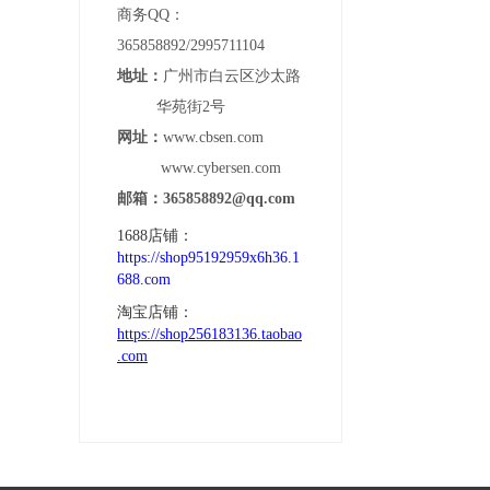
商务QQ：
365858892/2995711104
地址：
广州市白云区沙太路
华苑街2号
网址：
www.cbsen.com
www.cybersen.com
邮箱：365858892@qq.com
1688店铺：
https://shop95192959x6h36.1
688.com
淘宝店铺：
https://shop256183136.taobao
.com