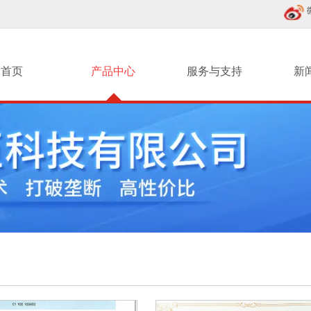
首页
产品中心
服务与支持
新