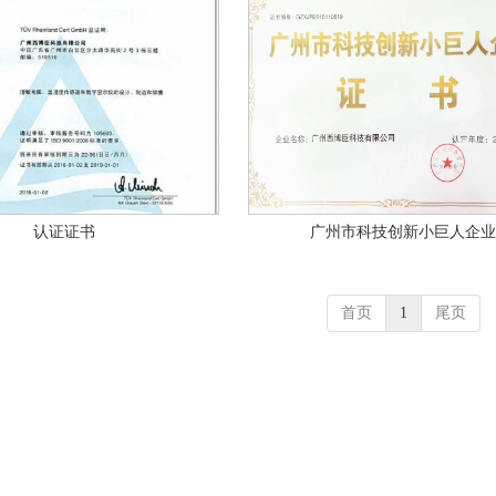
认证证书
广州市科技创新小巨人企
首页
1
尾页