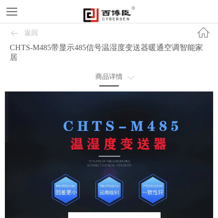
返回
CHTS-M485带显示485信号温湿度变送器暖通空调智能家
居
商品详情
商品详情
规格书